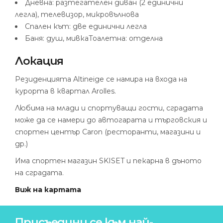
Дневна: разтегателен диван (2 единични
легла), телевизор, микровълнова
Спален кът: две единични легла
Баня: душ, мивка
Тоалетна: отделна
Локация
Резиденцията Altineige се намира на входа на
курорта в квартал Arolles.
Любима на млади и спортуващи гости, сградата
може да се намери до автогарата и търговския и
спортен център Caron (ресторанти, магазини и
др.)
Има спортен магазин SKISET и пекарна в дъното
на сградата.
Виж на картата
Присъедини се към най-