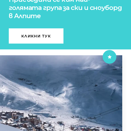
голямата група за ски и сноуборд
в Алпите
КЛИКНИ ТУК