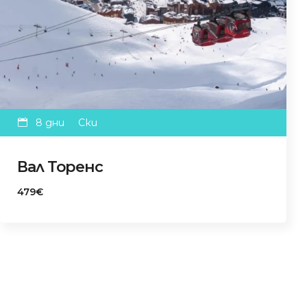
8 дни
Ски
Вал Торенс
479€