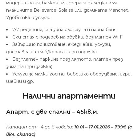
модерна кухня, балкон или тераса с гледка към
планините Bellevarde, Solaise или долината Manchet.
Удобства и услуги
7/7 рецепция, спа зона със сауна и парна баня
Ски-стая с подгрев на обувки, безплатен Wi-Fi
Завършно почистване, ежедневни услуги,
доставка на хляб/кроасани по поръчка
Безплатен паркинг през лятото, платен през
зимата (при заявка)
Услуги за малки гости: бебешко оборудване, игри,
шейни и др.
Налични апартаменти
Апарт. с две спални – 45кв.м.
Капацитет – 4 до 6 човека:
10.01 – 17.01.2026 – 799€ (с
вкл. скипас)