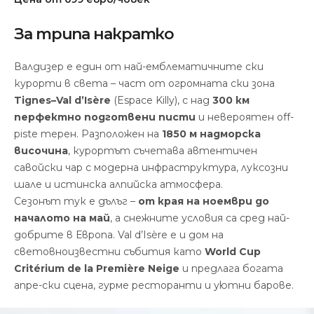
За трипа накратко
Валдизер е един от най-емблематичните ски
курорти в света – част от огромната ски зона
Tignes–Val d’Isère
(Espace Killy), с над
300 км
перфектно подготвени писти
и невероятен off-
piste терен. Разположен на
1850 м надморска
височина
, курортът съчетава автентичен
савойски чар с модерна инфраструктура, луксозни
шале и истинска алпийска атмосфера.
Сезонът тук е дълъг –
от края на ноември до
началото на май
, а снежните условия са сред най-
добрите в Европа. Val d’Isère е и дом на
световноизвестни събития като
World Cup
Critérium de la Première Neige
и предлага богата
апре-ски сцена, гурме ресторанти и уютни барове.