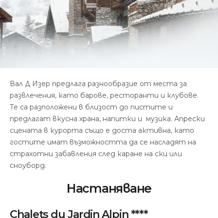
Вал Д Изер предлага разнообразие от места за
развлечения, като барове, ресторанти и клубове.
Те са разположени в близост до пистите и
предлагат вкусна храна, напитки и музика. Апрески
сцената в курорта също е доста активна, като
гостите имат възможността да се насладят на
страхотни забавления след каране на ски или
сноуборд.
Настаняване
Chalets du Jardin Alpin ****