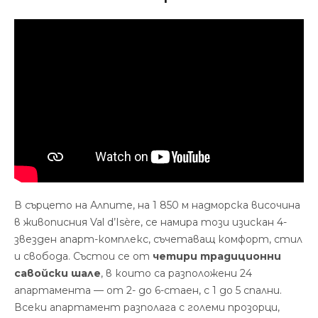
В сърцето на Алпите, на 1 850 м надморска височина
в живописния Val d’Isère, се намира този изискан 4-
звезден апарт-комплекс, съчетаващ комфорт, стил
и свобода. Състои се от
четири традиционни
савойски шале
, в които са разположени 24
апартамента — от 2- до 6-стаен, с 1 до 5 спални.
Всеки апартамент разполага с големи прозорци,