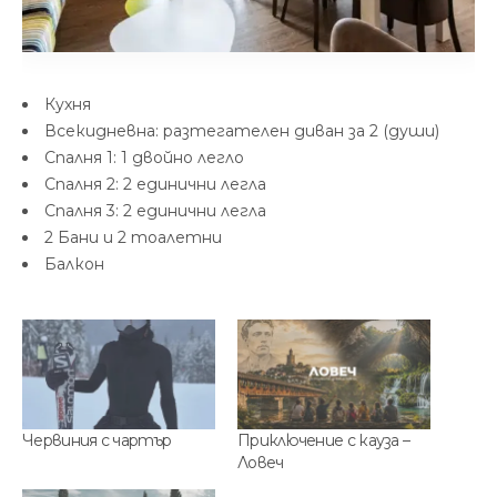
Кухня
Всекидневна: разтегателен диван за 2 (души)
Спалня 1: 1 двойно легло
Спалня 2: 2 единични легла
Спалня 3: 2 единични легла
2 Бани и 2 тоалетни
Балкон
Червиния с чартър
Приключение с кауза –
Ловеч