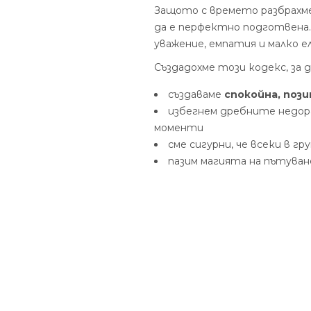
Защото с времето разбрахме
да е перфектно подготвена… 
уважение, емпатия и малко 
Създадохме този кодекс, за д
създаваме
спокойна, поз
избегнем дребните недор
моменти
сме сигурни, че всеки в г
пазим магията на пътуване