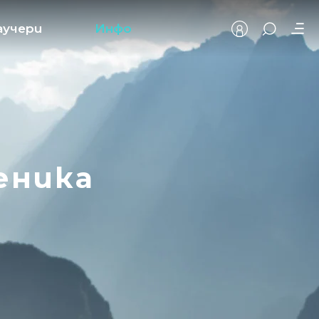
аучери
Инфо
еника