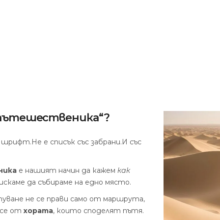
а пътешественика“?
н шрифт.
Не е списък със забрани.
И със
ника
е нашият начин да кажем
как
 искаме да събираме на едно място.
туване не се прави само от маршрута,
 се от
хората
, които споделят пътя.