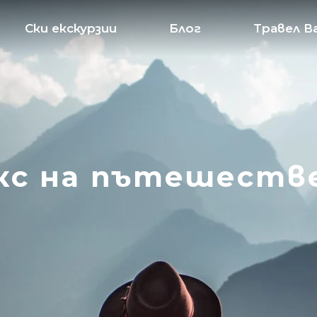
Ски екскурзии
Блог
Травел В
кс на пътешеств