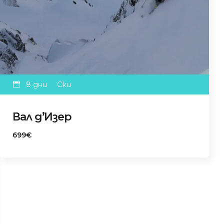
8 дни
Ски
Вал д’Изер
699€