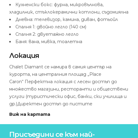
Кухненски бокс: фурна, микровълнова,
хладилник, стъклокерамични котлони, съдомиялна
Дневна: телевизор, камина, диван, фотьойл
Спалня 1: двойно легло (140 см)
Спалня 2: двуетажно легло
Баня: вана, мивка, тоалетна
Локация
Chalet Diamant се намира в самия център на
курорта, на централния площад „Place
Caron“
Перфектна локация с лесен достъп до
множество магазини, ресторанти и обществени
услуги (туристически офис, банки, ски училища и
др.)
Директен достъп до пистите
Виж на картата
Присъедини се към най-