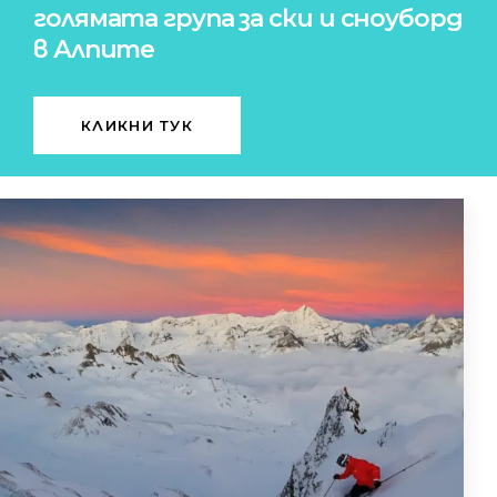
голямата група за ски и сноуборд
в Алпите
КЛИКНИ ТУК