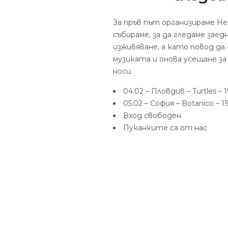
За пръв път организираме He
събираме, за да гледаме заед
изживяване, а като повод д
музиката и онова усещане за
носи.
04.02 – Пловдив – Turtles – 1
05.02 – София – Botanico – 19
Вход свободен
Пуканките са от нас