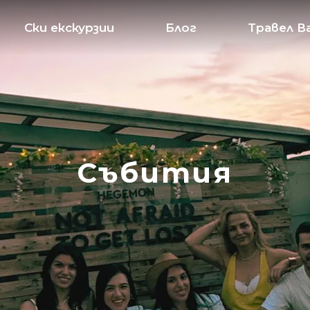
Ски екскурзии
Блог
Травел В
Събития