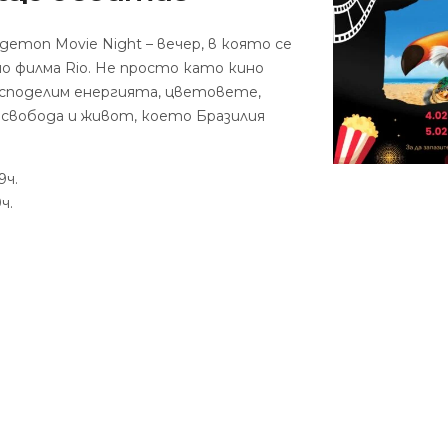
gemon Movie Night – вечер, в която се
но филма Rio. Не просто като кино
а споделим енергията, цветовете,
 свобода и живот, което Бразилия
9ч.
ч.