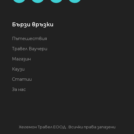
Бързи връзки
Пътешествия
Травел Ваучери
Магазин
Каузи
Статии
За нас
Хегемон Травел ЕООД . Всички права запазени