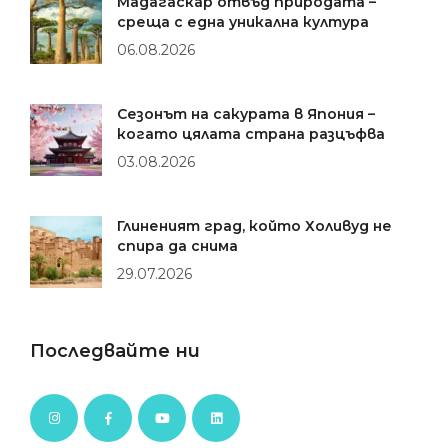
Мадагаскар отвъд природата –
среща с една уникална култура
06.08.2026
Сезонът на сакурата в Япония –
когато цялата страна разцъфва
03.08.2026
Глиненият град, който Холивуд не
спира да снима
29.07.2026
Последвайте ни