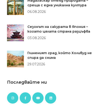
Мадагаскар отвъд природата –
среща с една уникална култура
06.08.2026
Сезонът на сакурата в Япония –
когато цялата страна разцъфва
03.08.2026
Глиненият град, който Холивуд не
спира да снима
29.07.2026
Последвайте ни