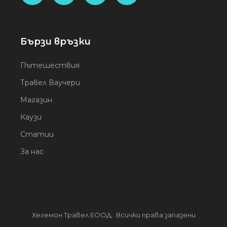
Бързи връзки
Пътешествия
Травел Ваучери
Магазин
Каузи
Статии
За нас
Хегемон Травел ЕООД . Всички права запазени