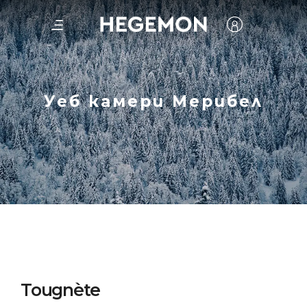
Уеб камери Мерибел
Tougnète