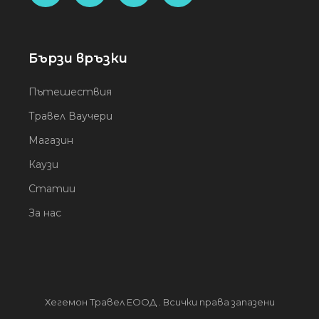
Бързи връзки
Пътешествия
Травел Ваучери
Магазин
Каузи
Статии
За нас
Хегемон Травел ЕООД . Всички права запазени