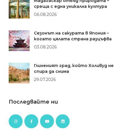
Мадагаскар отвъд природата –
среща с една уникална култура
06.08.2026
Сезонът на сакурата в Япония –
когато цялата страна разцъфва
03.08.2026
Глиненият град, който Холивуд не
спира да снима
29.07.2026
Последвайте ни