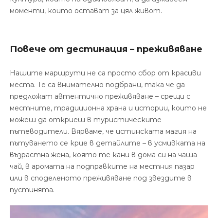
моменти, които остават за цял живот.
Повече от дестинация – преживяване
Нашите маршрути не са просто сбор от красиви
места. Те са внимателно подбрани, така че да
предложат автентично преживяване – срещи с
местните, традиционна храна и истории, които не
можеш да откриеш в туристическите
пътеводители. Вярваме, че истинската магия на
пътуването се крие в детайлите – в усмивката на
възрастна жена, която те кани в дома си на чаша
чай, в аромата на подправките на местния пазар
или в споделеното преживяване под звездите в
пустинята.