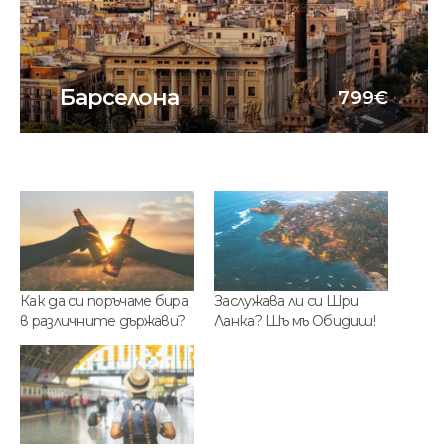
Барселона
799€
Как да си поръчаме бира
Заслужава ли си Шри
в различните държави?
Ланка? Шъ мъ Обидиш!