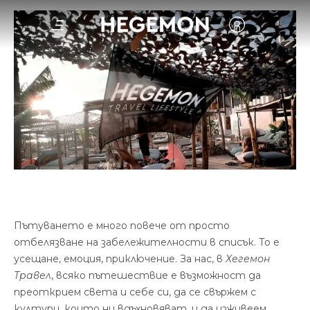
Пътуването е много повече от просто
отбелязване на забележителности в списък. То е
усещане, емоция, приключение. За нас, в
Хегемон
Травел
, всяко пътешествие е възможност да
преоткрием света и себе си, да се свържем с
култури, които ни вдъхновяват, и да изживеем