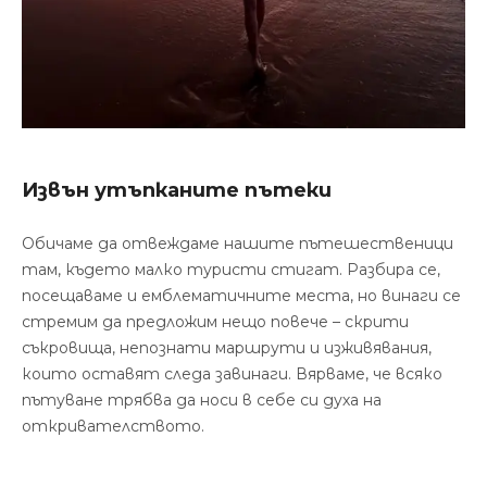
Извън утъпканите пътеки
Обичаме да отвеждаме нашите пътешественици
там, където малко туристи стигат. Разбира се,
посещаваме и емблематичните места, но винаги се
стремим да предложим нещо повече – скрити
съкровища, непознати маршрути и изживявания,
които оставят следа завинаги. Вярваме, че всяко
пътуване трябва да носи в себе си духа на
откривателството.