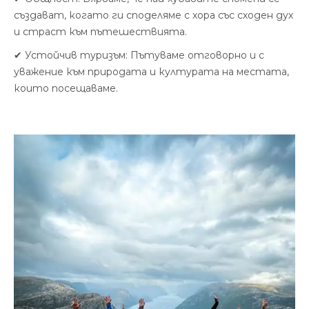
създават, когато ги споделяме с хора със сходен дух
и страст към пътешествията.
✔ Устойчив туризъм: Пътуваме отговорно и с
уважение към природата и културата на местата,
които посещаваме.