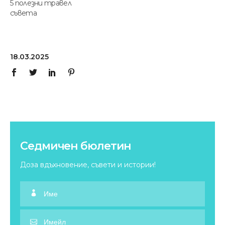
5 полезни травел
съвета
18.03.2025
Седмичен бюлетин
Доза вдъхновение, съвети и истории!