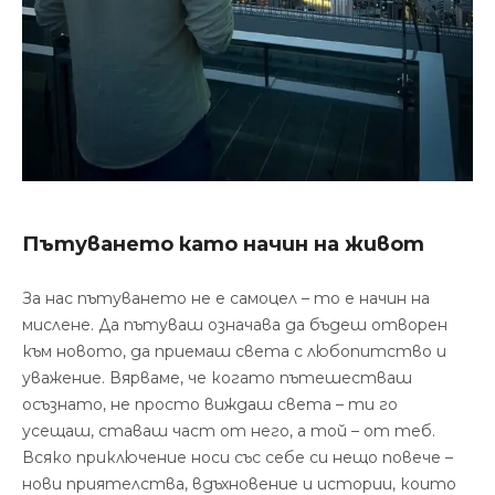
Пътуването като начин на живот
За нас пътуването не е самоцел – то е начин на
мислене. Да пътуваш означава да бъдеш отворен
към новото, да приемаш света с любопитство и
уважение. Вярваме, че когато пътешестваш
осъзнато, не просто виждаш света – ти го
усещаш, ставаш част от него, а той – от теб.
Всяко приключение носи със себе си нещо повече –
нови приятелства, вдъхновение и истории, които