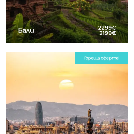
2299€
Бали
2199€
Гореща оферта!