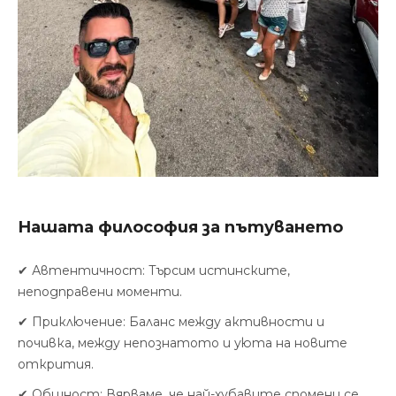
Нашата философия за пътуването
✔ Автентичност: Търсим истинските,
неподправени моменти.
✔ Приключение: Баланс между активности и
почивка, между непознатото и уюта на новите
открития.
✔ Общност: Вярваме, че най-хубавите спомени се