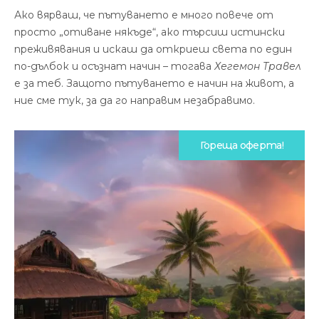
Ако вярваш, че пътуването е много повече от
просто „отиване някъде“, ако търсиш истински
преживявания и искаш да откриеш света по един
по-дълбок и осъзнат начин – тогава
Хегемон Травел
е за теб. Защото пътуването е начин на живот, а
ние сме тук, за да го направим незабравимо.
Гореща оферта!