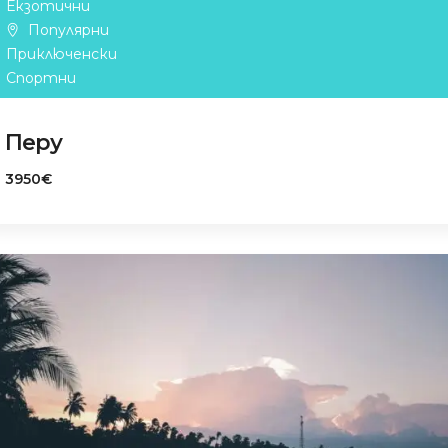
Екзотични
Популярни
Приключенски
Спортни
Перу
3950€