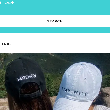
Сърф
а нас