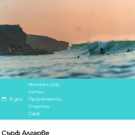
Members Only
Летни
8 дни
Приключенски
Спортни
Сърф
Сърф Алгарве