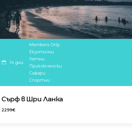
Members Only
Екзотични
Летни
14 дни
Приключенски
Сафари
Спортни
Сърф в Шри Ланка
2299€