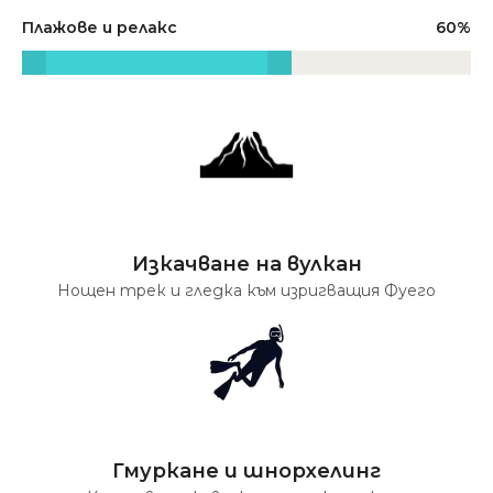
Плажове и релакс
60
Изкачване на вулкан
Нощен трек и гледка към изригващия Фуего
Гмуркане и шнорхелинг