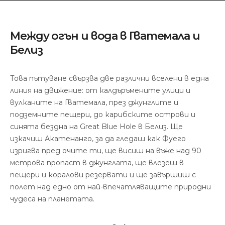
Между огън и вода в Гватемала и
Белиз
Това пътуване свързва две различни вселени в една
линия на движение: от калдъръмените улици и
вулканите на Гватемала, през джунглите и
подземните пещери, до карибските острови и
синята бездна на Great Blue Hole в Белиз. Ще
изкачиш Акатенанго, за да гледаш как Фуего
изригва пред очите ти, ще висиш на въже над 90
метрова пропаст в джунглата, ще влезеш в
пещери и коралови резервати и ще завършиш с
полет над едно от най-впечатляващите природни
чудеса на планетата.