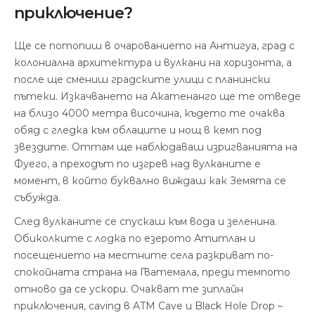
приключение?
Ще се потопиш в очарованието на Антигуа, град с
колониална архитектура и вулкани на хоризонта, а
после ще смениш градските улици с планински
пътеки. Изкачването на Акатенанго ще те отведе
на близо 4000 метра височина, където те очаква
обяд с гледка към облаците и нощ в кемп под
звездите. Оттам ще наблюдаваш изригванията на
Фуего, а преходът по изгрев над вулканите е
момент, в който буквално виждаш как Земята се
събужда.
След вулканите се спускаш към вода и зеленина.
Обиколките с лодка по езерото Атитлан и
посещението на местните села разкриват по-
спокойната страна на Гватемала, преди темпото
отново да се ускори. Очакват те зиплайн
приключения, caving в ATM Cave и Black Hole Drop –