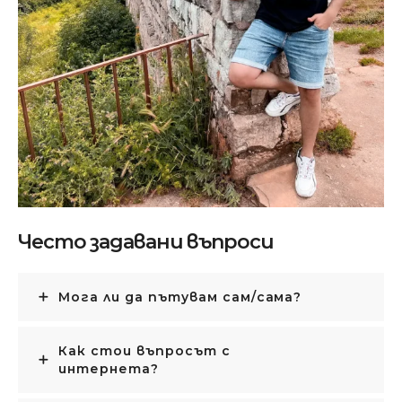
Атанас Кисимов
Често задавани въпроси
Кой ще води групата
Мога ли да пътувам сам/сама?
Как стои въпросът с
интернета?