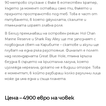
90-метрово спускане с въже в естествен кратер,
където за момент оставаш само ти, въжето и
празното пространство под теб. Това е част от
пътуването, в която джунглата, скалите и
тъмнината играят главна роля.
В Белиз преминаваш на островен режим. Hol Chan
Marine Reserve и Shark Ray Alley ще те запознаят с
подводния свят на Карибите – скатове и акули ще
плуват на една ръка разстояние. Финалът е полет
над легендарната Great Blue Hole, тъмна кръгла
бездна в сърцето на кристална лагуна, която
изглежда нереална, докато не я видиш отгоре. Това
е моментът, в който разбираш колко различни лица
може да има една и съща планета.
Цена – 4900 евро на човек