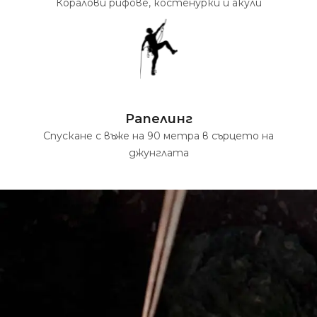
Коралови рифове, костенурки и акули
Рапелинг
Спускане с въже на 90 метра в сърцето на
джунглата