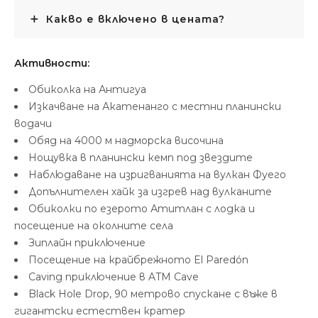
Какво е включено в цената?
Активности:
Обиколка на Антигуа
Изкачване на Акатенанго с местни планински
водачи
Обяд на 4000 м надморска височина
Нощувка в планински кемп под звездите
Наблюдаване на изригванията на вулкан Фуего
Допълнителен хайк за изгрев над вулканите
Обиколки по езерото Атитлан с лодка и
посещение на околните села
Зиплайн приключение
Посещение на крайбрежното El Paredón
Caving приключение в ATM Cave
Black Hole Drop, 90 метрово спускане с въже в
гигантски естествен кратер