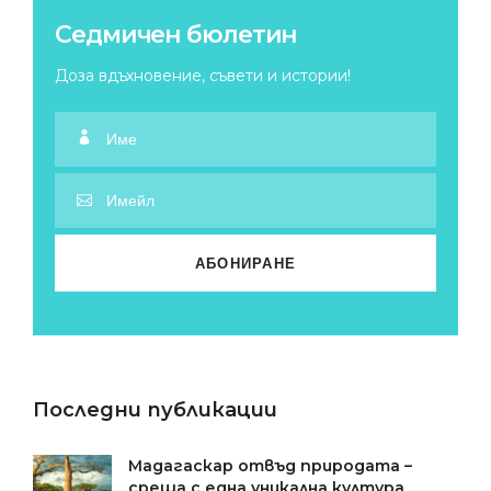
Седмичен бюлетин
Доза вдъхновение, съвети и истории!
Последни публикации
Мадагаскар отвъд природата –
среща с една уникална култура