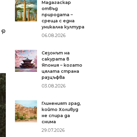
Мадагаскар
отвъд
природата –
среща с една
уникална култура
06.08.2026
Сезонът на
сакурата в
Япония – когато
цялата страна
разцъфва
03.08.2026
Глиненият град,
който Холивуд
не спира да
снима
29.07.2026