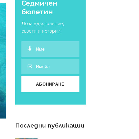
Седмичен
бюлетин
Доза вдъхновение,
съвети и истории!
Последни публикации