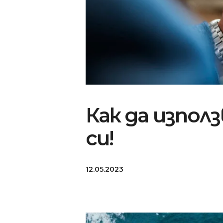
Как да изпол
си!
12.05.2023