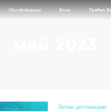
Ски екскурзии
Блог
Травел В
май 2023
Летни дестинации