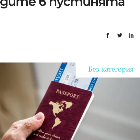
здите в пустинята
Без категория