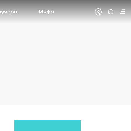
аучери
Инфо