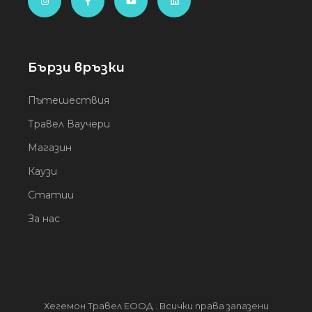
Бързи връзки
Пътешествия
Травел Ваучери
Магазин
Каузи
Статии
За нас
Хегемон Травел ЕООД . Всички права запазени