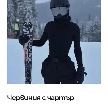
Червиния с чартър