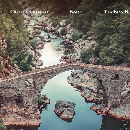
Ски екскурзии
Блог
Травел В