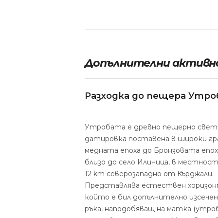
Допълнителни активн
Разходка до пещера Утро
Утробата е древно пещерно свети
датировка поставена в широки гр
медната епоха до Бронзовата епо
близо до село Илиница, в местност
12 km северозападно от Кърджали.
Представлява естествен хоризонт
който е бил допълнително изсече
ръка, наподобяващ на матка (утроб