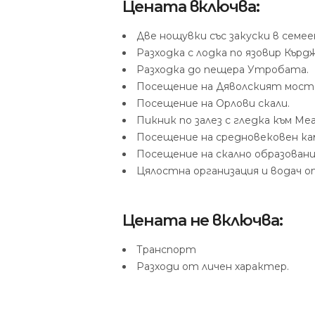
Цената включва:
Две нощувки със закуски в семе
Разходка с лодка по язовир Кърдж
Разходка до пещера Утробата.
Посещение на Дяволският мост
Посещение на Орлови скали.
Пикник по залез с гледка към Ме
Посещение на средновековен ка
Посещение на скално образован
Цялостна организация и водач о
Цената не включва:
Транспорт
Разходи от личен характер.