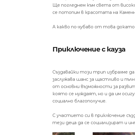
Ще погледнем към света от високо
се потопим в красотата на Каменн
А какво по-хубаво от това докат
Приключение с кауза
Създавайки този трип избрахме д
заслужава шанс за щастливо и пъл
от основни възможности за развит
която се нуждаят, но и да им оси
социално благополучие.
С участието си в приключение съз
тези деца да се социализират и 