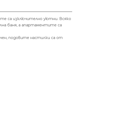
ите са изключително уютни. Всяко
лна баня, а апартаментите са
ичен, подовите настилки са от