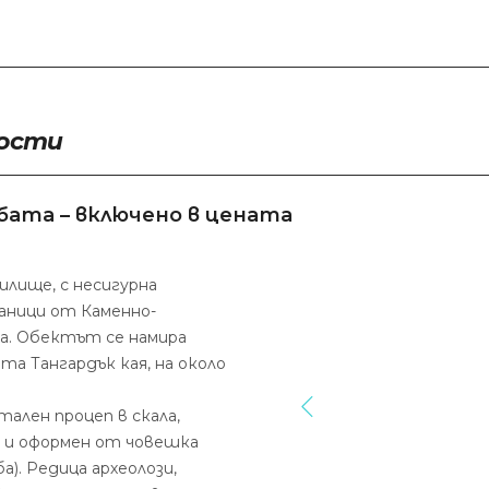
ости
бата – включено в цената
лище, с несигурна
аници от Каменно-
ха. Обектът се намира
та Тангардък кая, на около
ален процеп в скала,
н и оформен от човешка
а). Редица археолози,