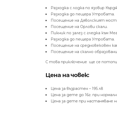
Разходка с лодка по язовир Кърдж
Разходка до пещера Утробата.
Посещение на Дяволският мост
Посещение на Орлови скали.
Пикник по залез с гледка към Ме
Разходка до пещера Утробата.
Посещение на средновековен ка
Посещение на скално образован
С това приключение ще се потопи
Цена на човек:
Цена за възрастен – 195 лв
Цена за дете до 16г. при нормалн
Цена за дете при настаняване н