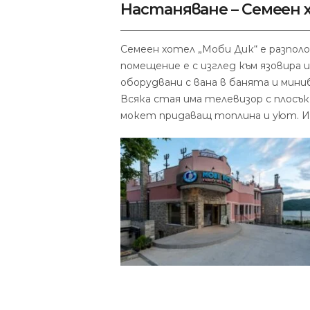
Настаняване – Семеен 
Семеен хотел „Моби Дик“ е разпол
помещение е с изглед към язовира
оборудвани с вана в банята и мини
Всяка стая има телевизор с плосък
мокет придаващ топлина и уют. Из