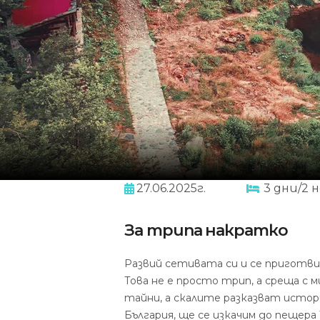
27.06.2025г.
3 дни/2 
За трипа накратко
Развий сетивата си и се приготви
Това не е просто трип, а среща с
тайни, а скалите разказват истор
България, ще се изкачим до пещер