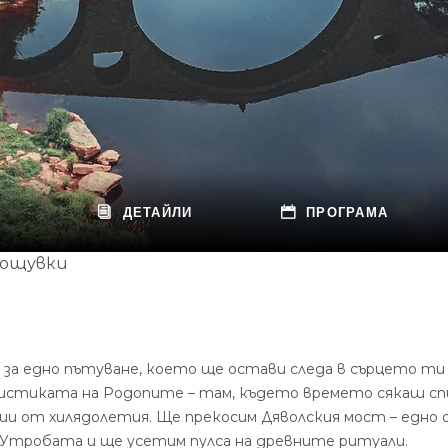
ДЕТАЙЛИ
ПРОГРАМА
нощувки
 за едно пътуване, което ще остави следа в сърцето ти
 мистиката на Родопите – там, където времето сякаш с
ии от хилядолетия. Ще прекосим Дяволския мост – едно 
а Утробата и ще усетим пулса на древните ритуали.