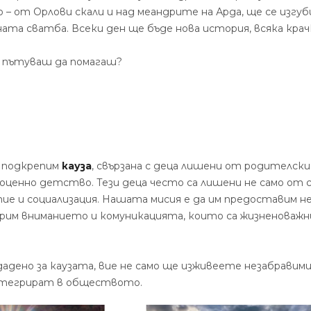
 – от Орлови скали и над меандрите на Арда, ще се изгу
ата сватба. Всеки ден ще бъде нова история, всяка крач
о пътуваш да помагаш?
а подкрепим
кауза
, свързана с деца лишени от родителски
ноценно детство. Тези деца често са лишени не само от 
ие и социализация. Нашата мисия е да им предоставим н
гурим вниманието и комуникацията, които са жизненоважн
дадено за каузата, вие не само ще изживеете незабравим
интегрират в обществото.