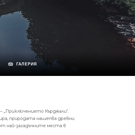
ГАЛЕРИЯ
 – „Приключението Кърджали“.
пира, природата нашепва древни
от най-загадъчните места в