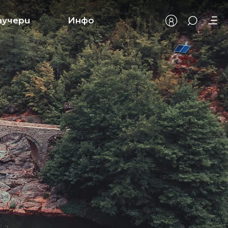
аучери
Инфо