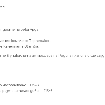
али.
.
андрите на река Арда.
менен комплекс Перперикон.
ие Каменната сватба.
те в уникалната атмосфера на Родопа планина и ще създ
о настаняване – 175лв
а разтегателен диван – 115лв