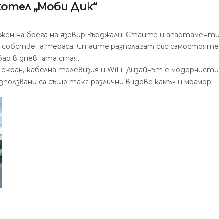
хотел „Моби Дик“
ожен на брега на язовир Кърджали. Стаите и апартамент
 и собствена тераса. Стаите разполагат със самостояте
бар в дневната стая.
 екран, кабелна телевизия и WiFi. Дизайнът е модернист
ползвани са също така различни видове камък и мрамор.