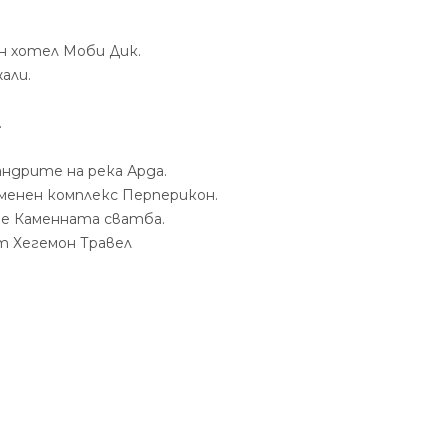
ен хотел Моби Дик.
али.
.
андрите на река Арда.
менен комплекс Перперикон.
ие Каменната сватба.
т Хегемон Травел