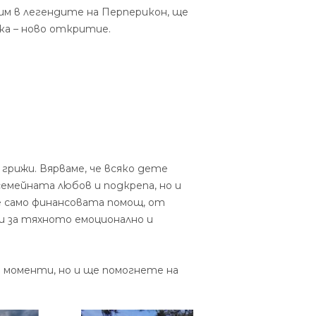
бим в легендите на Перперикон, ще
ка – ново откритие.
 грижи. Вярваме, че всяко дете
семейната любов и подкрепа, но и
е само финансовата помощ, от
и за тяхното емоционално и
и моменти, но и ще помогнете на