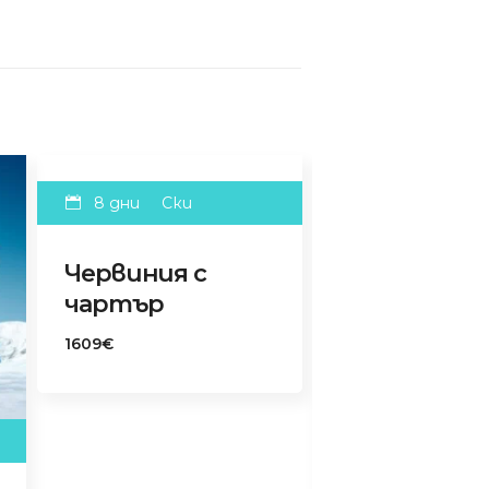
8 дни
Ски
Червиния с
чартър
1609€
8 дни
Ски