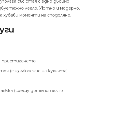
полага със стая с едно двойно
 двуетажно легло.
Уютно и модерно,
а хубави моменти на споделяне.
уги
ди пристигането
тоя (с изключение на кухнята)
заявка (срещу допълнително