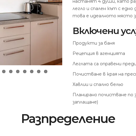
настанят 4 души, като раз
легло и спален кът с едно
това е идеалното място з
Включени усл
Продукти за баня
Рецепция в агенцията
Леглата са оправени пре
Почистване в края на прес
Хавлии и спално бельо
Планирано почистване по 
заплащане)
Разпределение