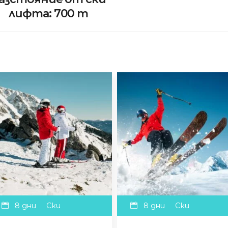
лифта: 700 m
8 дни
Ски
8 дни
Ски