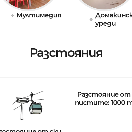
Мултимедия
Домакинс
уреди
Разстояния
Разстояние от
пистите: 1000 
азстояние от ски