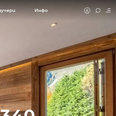
аучери
Инфо
340