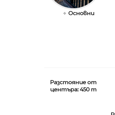
Основни
Разстояние от
центъра: 450 m
Р