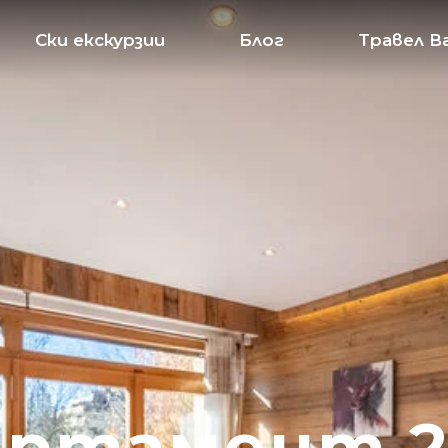
Ски екскурзии
Блог
Травел В
артамент 2