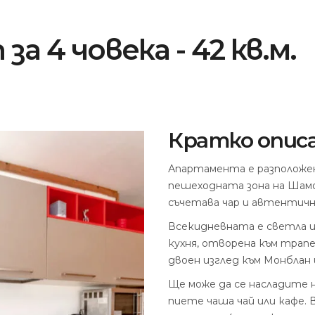
 4 човека - 42 кв.м.
Кратко опис
Апартамента е разположен 
пешеходната зона на Шамо
съчетава чар и автентич
Всекидневната е светла и
кухня, отворена към трапе
двоен изглед към Монблан 
Ще може да се насладите 
пиете чаша чай или кафе.