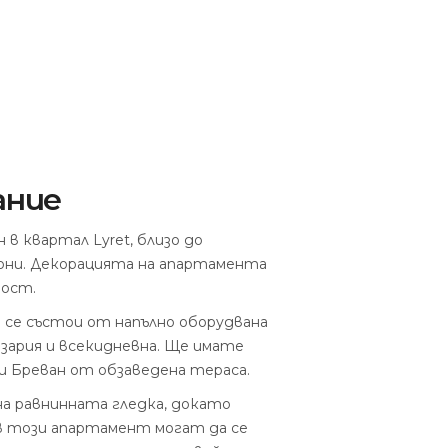
ание
в квартал Lyret, близо до
ни.
Декорацията на апартамента
ност.
 се състои от напълно оборудвана
зария и всекидневна.
Ще имате
и Бреван от обзаведена тераса.
на равнинната гледка, докато
В този апартамент могат да се