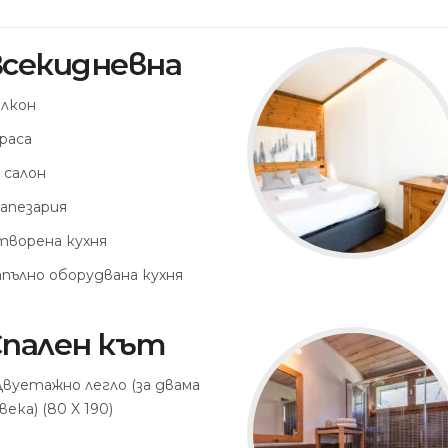
секидневна
лкон
раса
 салон
апезария
ворена кухня
пълно оборудвана кухня
пален кът
Двуетажно легло (за двама
века) (80 X 190)