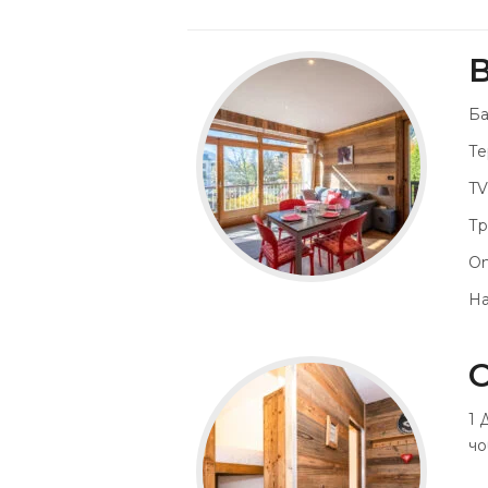
В
Ба
Те
TV
Тр
От
На
С
1 
чо