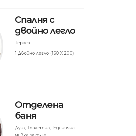
Спалня с
двойно легло
Тераса
1 Двойно легло (160 X 200)
Отделена
баня
Душ, Тоалетна, Единична
мивка за ръце