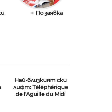
ки
По заявка
Най-близкият ски
m
лифт: Téléphérique
de l'Aguille du Midi