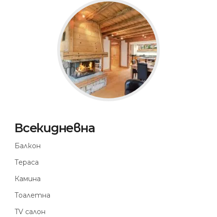
Всекидневна
Балкон
Тераса
Камина
Тоалетна
TV салон