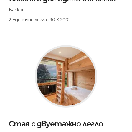
Балкон
2 Еденични легла (90 X 200)
Стая с двуетажно легло