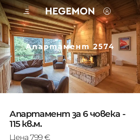
Апартамент 2574
Апартамент за 6 човека -
115 кв.м.
Цена 799 €