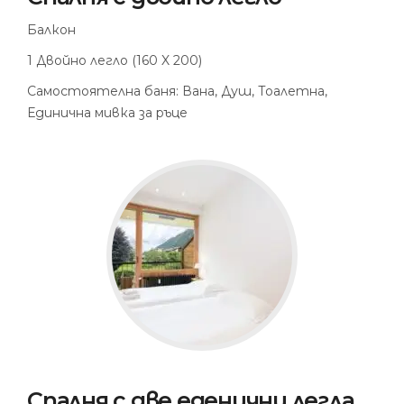
Балкон
1 Двойно легло (160 X 200)
Самостоятелна баня: Вана, Душ, Тоалетна,
Единична мивка за ръце
Спалня с две еденични легла