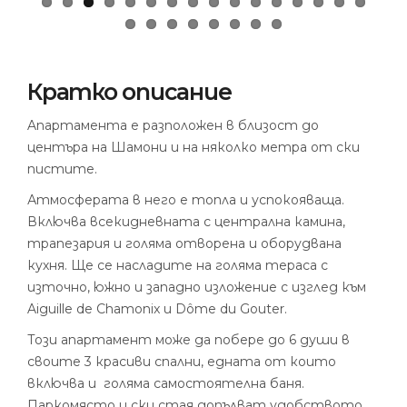
Кратко описание
Aпартаментa e разположен в близост до
центъра на Шамони и на няколко метра от ски
пистите.
Атмосферата в него е топла и успокояваща.
Включва всекидневната с централна камина,
трапезария и голяма отворена и оборудвана
кухня. Ще се насладите на голяма тераса с
източно, южно и западно изложение с изглед към
Aiguille de Chamonix и Dôme du Gouter.
Този апартамент може да побере до 6 души в
своите 3 красиви спални, едната от които
включва и
голяма
самостоятелна баня.
Паркомясто и ски стая допълват удобството.