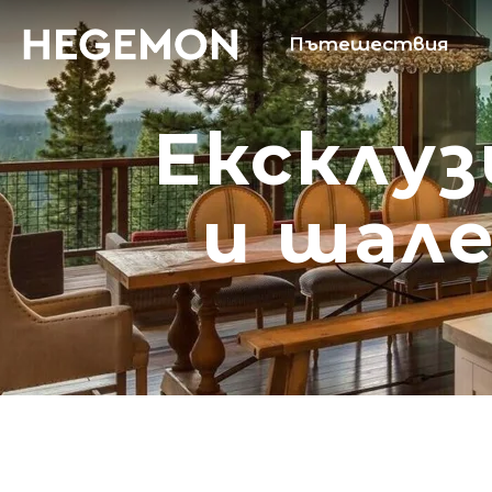
Пътешествия
Ексклу
и шале