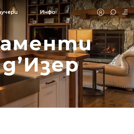
аучери
Инфо
таменти
 д’Изер