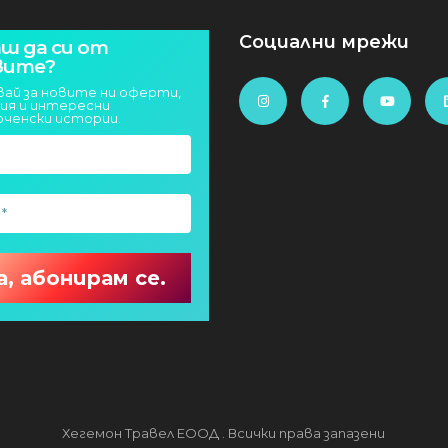
Социални мрежи
ш да си от
вите?
вай за новите ни оферти,
ия и интересни
юченски истории.
Хегемон Травел ЕООД . Всички права запазени