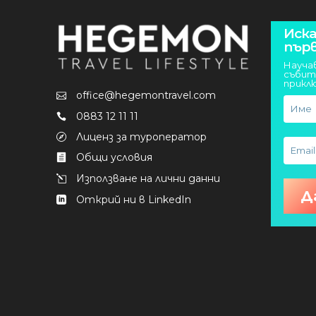
Иска
пър
Науча
събит
прикл
office@hegemontravel.com
0883 12 11 11
Лиценз за туроператор
Общи условия
Използване на лични данни
Открий ни в LinkedIn