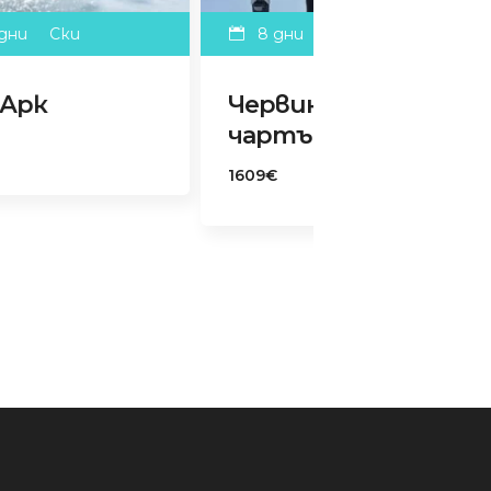
8 дни
Ски
8 дни
Ски
Червиния с
Шамони
чартър
1609€