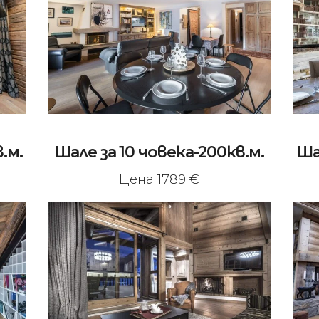
в.м.
Шале за 10 човека-200кв.м.
Ша
Цена 1789 €