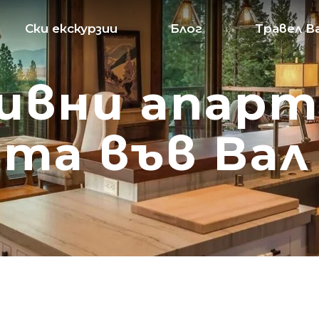
Ски екскурзии
Блог
Травел В
зивни апар
та във Вал