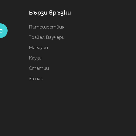
Бързи връзки
Пътешествия
Травел Ваучери
Магазин
Каузи
Статии
За нас