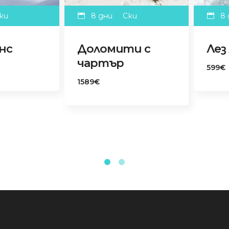
8 дни
Ски
8 дни
Ски
Доломити с
Лез Арк
чартър
599€
1589€