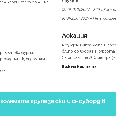
Януари:
лен капацитет до 4 – ма
09.01-16.01.2027 – 529 евро/
16.01-23.01.2027 – Не е налич
Локация
Резиденцията Reine Blanche
близо до входа на курорт
ровълнова фурна,
Caron само на 200 метра (
, хладилник, съдомиялна
Виж на картата
гло
голямата група за ски и сноуборд в