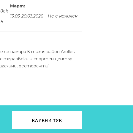
Март:
човек
13.03-20.03.2026 – Не е наличен
ен
 се намира в тихия район Arolles
а с търговски и спортен център
магазини, ресторанти).
КЛИКНИ ТУК