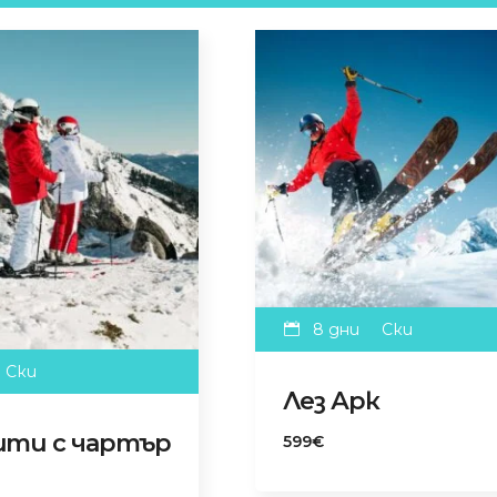
8 дни
Ски
Ски
Лез Арк
ити с чартър
599€