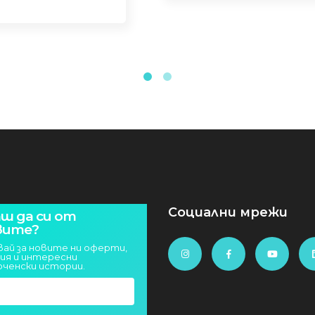
Социални мрежи
ш да си от
вите?
вай за новите ни оферти,
ия и интересни
юченски истории.