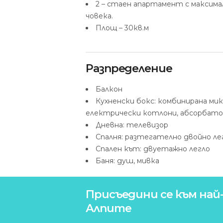
2 – стаен апартамент с максима
човека.
Площ – 30кв.м
Разпределение
Балкон
Кухненски бокс: комбинирана мик
електрически котлони, абсорбатор
Дневна: телевизор
Спалня: разтегателно двойно ле
Спален кът: двуетажно легло
Баня: душ, мивка
Присъедини се към най-
Алпите