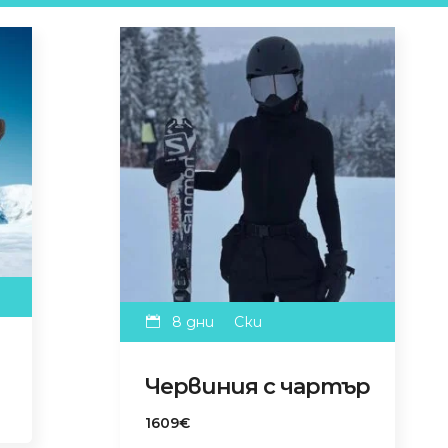
8 дни
Ски
Червиния с чартър
1609€