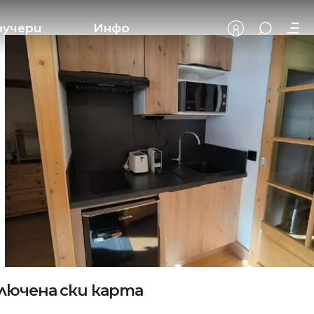
аучери
Инфо
ключена ски карта