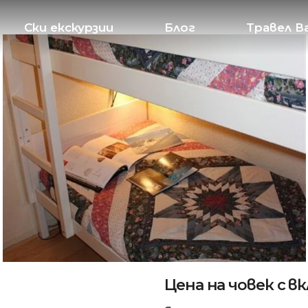
Ски екскурзии
Блог
Травел В
Цена на човек с в