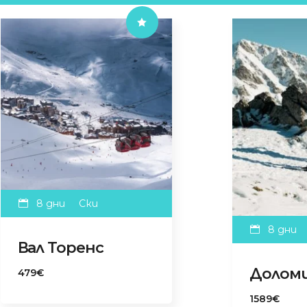
8 дни
Ски
8 дни
Вал Торенс
Долом
479€
1589€