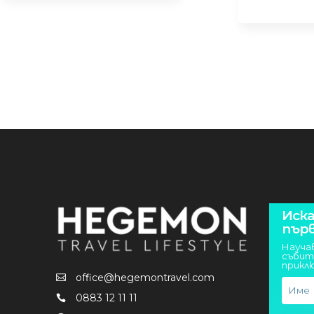
Иска
пър
Науча
събит
прикл
office@hegemontravel.com
0883 12 11 11