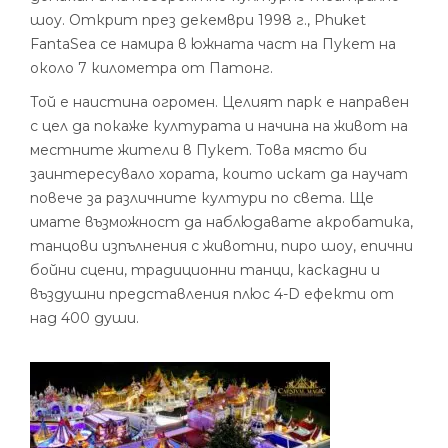
шоу. Открит през декември 1998 г., Phuket
FantaSea се намира в южната част на Пукет на
около 7 километра от Патонг.
Той е наистина огромен. Целият парк е направен
с цел да покаже културата и начина на живот на
местните жители в Пукет. Това място би
заинтересувало хората, които искат да научат
повече за различните култури по света. Ще
имате възможност да наблюдавате акробатика,
танцови изпълнения с животни, пиро шоу, епични
бойни сцени, традиционни танци, каскадни и
въздушни представления плюс 4-D ефекти от
над 400 души.