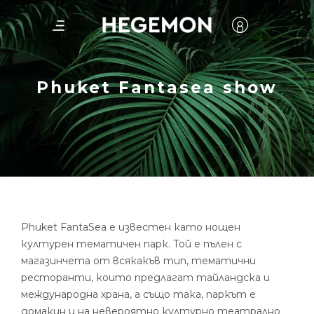
Phuket Fantasea show
Phuket FantaSea е известен като нощен
културен тематичен парк. Той е пълен с
магазинчета от всякакъв тип, тематични
ресторанти, които предлагат тайландска и
международна храна, а също така, паркът е
домакин и на невероятно културно театрално