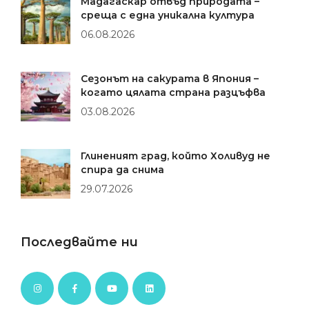
Мадагаскар отвъд природата –
среща с една уникална култура
06.08.2026
Сезонът на сакурата в Япония –
когато цялата страна разцъфва
03.08.2026
Глиненият град, който Холивуд не
спира да снима
29.07.2026
Последвайте ни