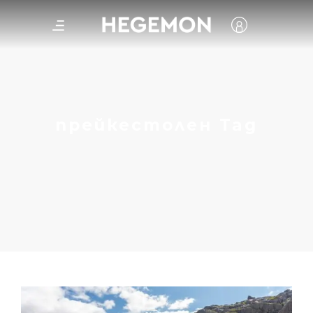
прейкестолен Tag