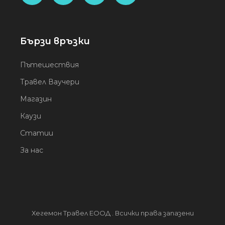
Бързи връзки
Пътешествия
Травел Ваучери
Магазин
Каузи
Статии
За нас
Хегемон Травел ЕООД . Всички права запазени