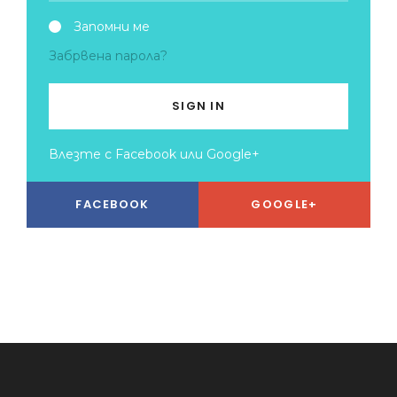
Запомни ме
Забрвена парола?
SIGN IN
Влезте с Facebook или Google+
FACEBOOK
GOOGLE+