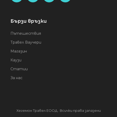
Бързи връзки
Пътешествия
Травел Ваучери
Магазин
Каузи
Статии
За нас
Хегемон Травел ЕООД . Всички права запазени