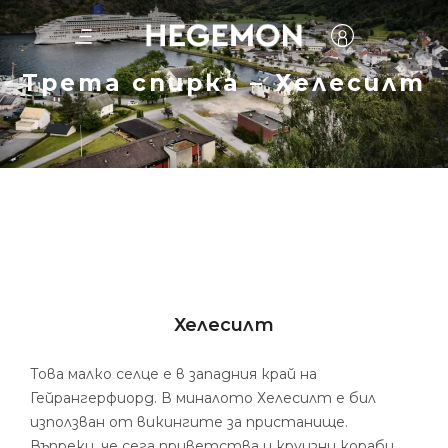
Трета спирка – Хелесилт
Хелесилт
Това малко селце е в западния край на
Гейрангерфиорд. В миналото Хелесилт е бил
използван от викингите за пристанище.
Въпреки, че сега приветства и круизни кораби,