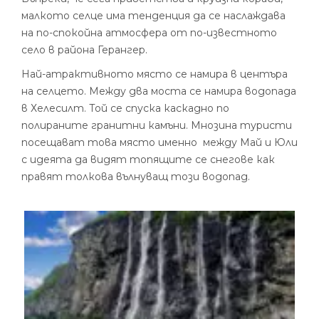
малкото селце има тенденция да се наслаждава
на по-спокойна атмосфера от по-известното
село в района Герангер.
Най-атрактивното място се намира в центъра
на селцето. Между два моста се намира водопада
в Хелесилт. Той се спуска каскадно по
полираните гранитни камъни. Мнозина туристи
посещават това място именно между Май и Юли
с идеята да видят топящите се снегове как
правят толкова вълнуващ този водопад.