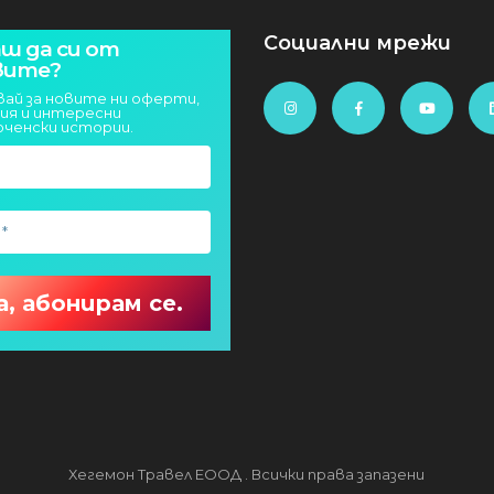
Социални мрежи
ш да си от
вите?
вай за новите ни оферти,
ия и интересни
юченски истории.
Хегемон Травел ЕООД . Всички права запазени