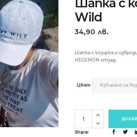
Шапка с к
Wild
34,90
лв.
Шапка с козирка и изброди
HEGEMON отзад.
Цвят
Quantity
ДОБАВ
Share: