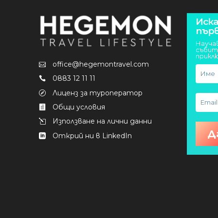
Иска
пър
Науча
събит
прикл
office@hegemontravel.com
0883 12 11 11
Лиценз за туроператор
Общи условия
Използване на лични данни
Открий ни в LinkedIn