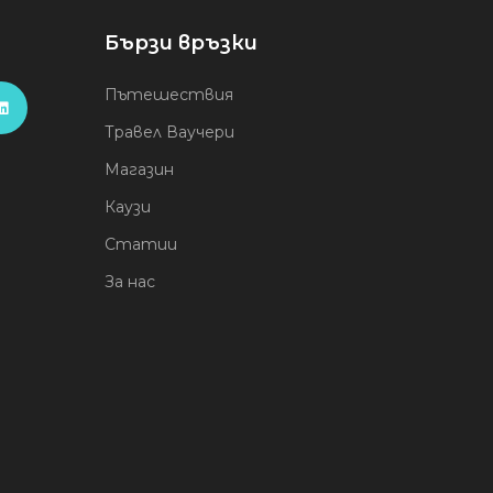
Бързи връзки
Пътешествия
Травел Ваучери
Магазин
Каузи
Статии
За нас